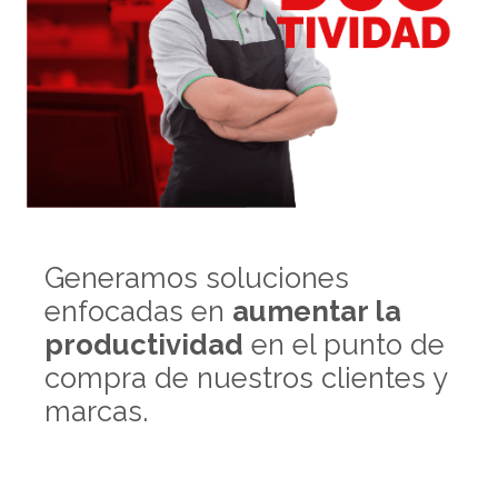
Generamos soluciones
enfocadas en
aumentar la
productividad
en el punto de
compra de nuestros clientes y
Cookies
marcas.
Al continuar navegando por este sitio web,